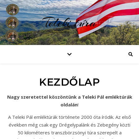
Teleki túra
KEZDŐLAP
Nagy szeretettel köszöntünk a Teleki Pál emléktúrák
oldalán
!
A Teleki Pál emléktúrák története 2000 óta íródik. Az első
években még csak egy Drégelypalánk és Zebegény közti
50 kilométeres transzbörzsönyi túra szerepelt a