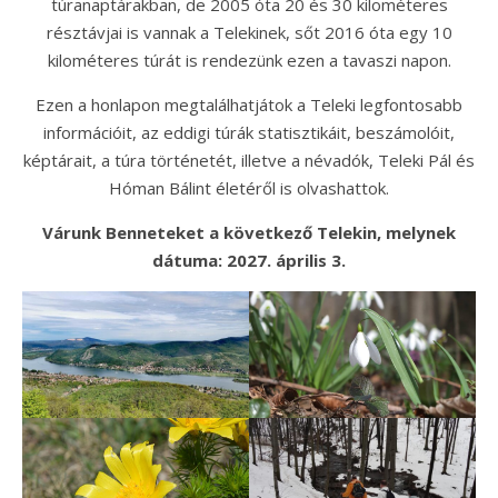
túranaptárakban, de 2005 óta 20 és 30 kilométeres
résztávjai is vannak a Telekinek, sőt 2016 óta egy 10
kilométeres túrát is rendezünk ezen a tavaszi napon.
Ezen a honlapon megtalálhatjátok a Teleki legfontosabb
információit, az eddigi túrák statisztikáit, beszámolóit,
képtárait, a túra történetét, illetve a névadók, Teleki Pál és
Hóman Bálint életéről is olvashattok.
Várunk Benneteket a következő Telekin, melynek
dátuma: 2027. április 3.