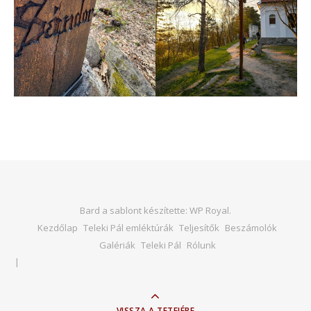
Bard a sablont készítette:
WP Royal
.
Kezdőlap
Teleki Pál emléktúrák
Teljesítők
Beszámolók
Galériák
Teleki Pál
Rólunk
VISSZA A TETEJÉRE