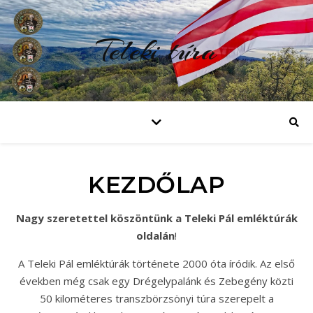
Teleki túra
KEZDŐLAP
Nagy szeretettel köszöntünk a Teleki Pál emléktúrák
oldalán
!
A Teleki Pál emléktúrák története 2000 óta íródik. Az első
években még csak egy Drégelypalánk és Zebegény közti
50 kilométeres transzbörzsönyi túra szerepelt a