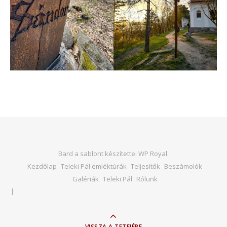
Bard a sablont készítette:
WP Royal
.
Kezdőlap
Teleki Pál emléktúrák
Teljesítők
Beszámolók
Galériák
Teleki Pál
Rólunk
VISSZA A TETEJÉRE