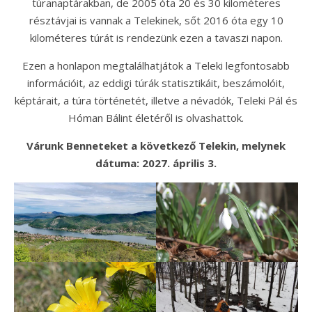
túranaptárakban, de 2005 óta 20 és 30 kilométeres
résztávjai is vannak a Telekinek, sőt 2016 óta egy 10
kilométeres túrát is rendezünk ezen a tavaszi napon.
Ezen a honlapon megtalálhatjátok a Teleki legfontosabb
információit, az eddigi túrák statisztikáit, beszámolóit,
képtárait, a túra történetét, illetve a névadók, Teleki Pál és
Hóman Bálint életéről is olvashattok.
Várunk Benneteket a következő Telekin, melynek
dátuma: 2027. április 3.