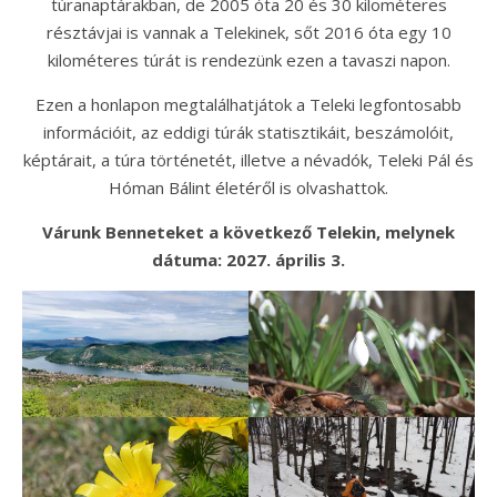
túranaptárakban, de 2005 óta 20 és 30 kilométeres
résztávjai is vannak a Telekinek, sőt 2016 óta egy 10
kilométeres túrát is rendezünk ezen a tavaszi napon.
Ezen a honlapon megtalálhatjátok a Teleki legfontosabb
információit, az eddigi túrák statisztikáit, beszámolóit,
képtárait, a túra történetét, illetve a névadók, Teleki Pál és
Hóman Bálint életéről is olvashattok.
Várunk Benneteket a következő Telekin, melynek
dátuma: 2027. április 3.