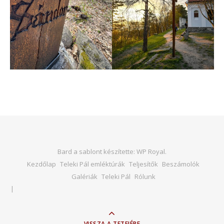
Bard a sablont készítette:
WP Royal
.
Kezdőlap
Teleki Pál emléktúrák
Teljesítők
Beszámolók
Galériák
Teleki Pál
Rólunk
VISSZA A TETEJÉRE