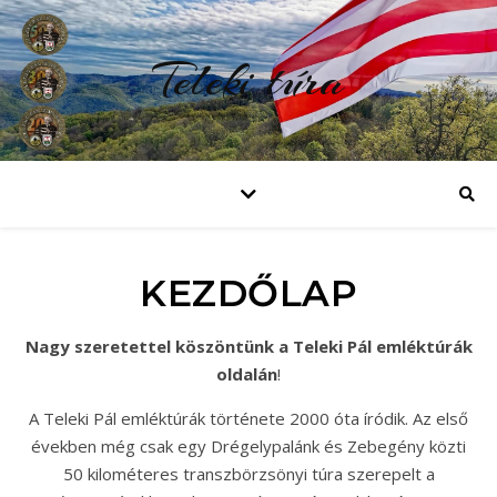
Teleki túra
KEZDŐLAP
Nagy szeretettel köszöntünk a Teleki Pál emléktúrák
oldalán
!
A Teleki Pál emléktúrák története 2000 óta íródik. Az első
években még csak egy Drégelypalánk és Zebegény közti
50 kilométeres transzbörzsönyi túra szerepelt a