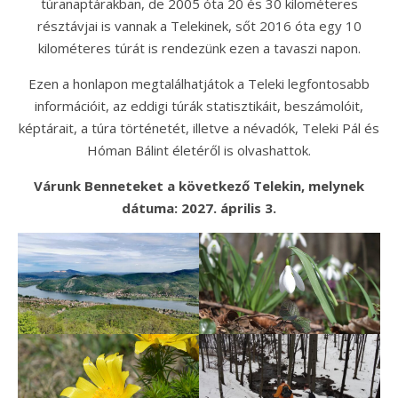
túranaptárakban, de 2005 óta 20 és 30 kilométeres
résztávjai is vannak a Telekinek, sőt 2016 óta egy 10
kilométeres túrát is rendezünk ezen a tavaszi napon.
Ezen a honlapon megtalálhatjátok a Teleki legfontosabb
információit, az eddigi túrák statisztikáit, beszámolóit,
képtárait, a túra történetét, illetve a névadók, Teleki Pál és
Hóman Bálint életéről is olvashattok.
Várunk Benneteket a következő Telekin, melynek
dátuma: 2027. április 3.