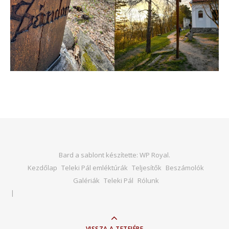
Bard a sablont készítette:
WP Royal
.
Kezdőlap
Teleki Pál emléktúrák
Teljesítők
Beszámolók
Galériák
Teleki Pál
Rólunk
VISSZA A TETEJÉRE