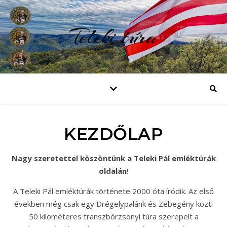
Teleki túra
KEZDŐLAP
Nagy szeretettel köszöntünk a Teleki Pál emléktúrák
oldalán
!
A Teleki Pál emléktúrák története 2000 óta íródik. Az első
években még csak egy Drégelypalánk és Zebegény közti
50 kilométeres transzbörzsönyi túra szerepelt a