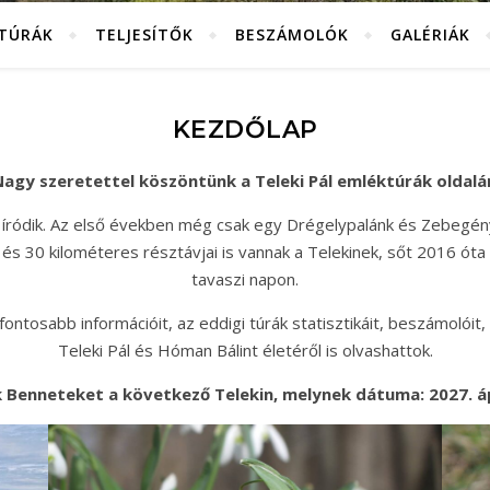
KTÚRÁK
TELJESÍTŐK
BESZÁMOLÓK
GALÉRIÁK
KEZDŐLAP
agy szeretettel köszöntünk a Teleki Pál emléktúrák oldalá
 íródik. Az első években még csak egy Drégelypalánk és Zebegén
és 30 kilométeres résztávjai is vannak a Telekinek, sőt 2016 óta
tavaszi napon.
ntosabb információit, az eddigi túrák statisztikáit, beszámolóit, 
Teleki Pál és Hóman Bálint életéről is olvashattok.
 Benneteket a következő Telekin, melynek dátuma: 2027. ápr