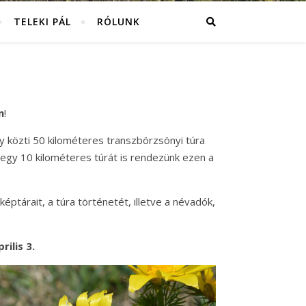
TELEKI PÁL
RÓLUNK
n
!
y közti 50 kilométeres transzbörzsönyi túra
 egy 10 kilométeres túrát is rendezünk ezen a
képtárait, a túra történetét, illetve a névadók,
ilis 3.