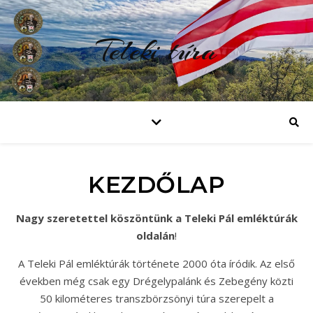
Teleki túra
KEZDŐLAP
Nagy szeretettel köszöntünk a Teleki Pál emléktúrák
oldalán
!
A Teleki Pál emléktúrák története 2000 óta íródik. Az első
években még csak egy Drégelypalánk és Zebegény közti
50 kilométeres transzbörzsönyi túra szerepelt a