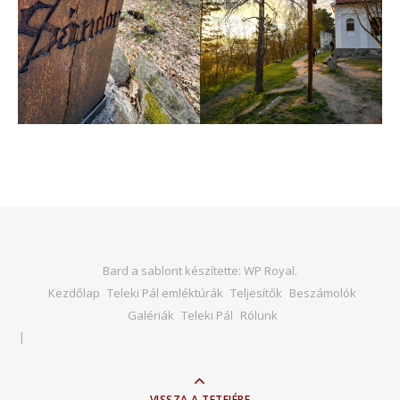
Bard a sablont készítette:
WP Royal
.
Kezdőlap
Teleki Pál emléktúrák
Teljesítők
Beszámolók
Galériák
Teleki Pál
Rólunk
VISSZA A TETEJÉRE