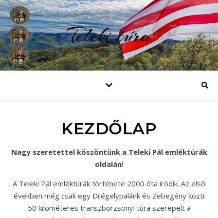
Teleki túra
KEZDŐLAP
Nagy szeretettel köszöntünk a Teleki Pál emléktúrák
oldalán
!
A Teleki Pál emléktúrák története 2000 óta íródik. Az első
években még csak egy Drégelypalánk és Zebegény közti
50 kilométeres transzbörzsönyi túra szerepelt a