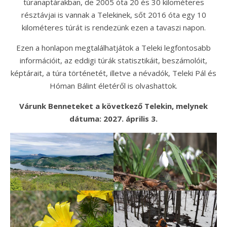
túranaptárakban, de 2005 óta 20 és 30 kilométeres
résztávjai is vannak a Telekinek, sőt 2016 óta egy 10
kilométeres túrát is rendezünk ezen a tavaszi napon.
Ezen a honlapon megtalálhatjátok a Teleki legfontosabb
információit, az eddigi túrák statisztikáit, beszámolóit,
képtárait, a túra történetét, illetve a névadók, Teleki Pál és
Hóman Bálint életéről is olvashattok.
Várunk Benneteket a következő Telekin, melynek
dátuma: 2027. április 3.