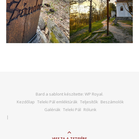
Bard a sablont készítette:
WP Royal
.
Kezdőlap
Teleki Pál emléktúrák
Teljesítők
Beszámolók
Galériák
Teleki Pál
Rólunk
VISSZA A TETEJÉRE