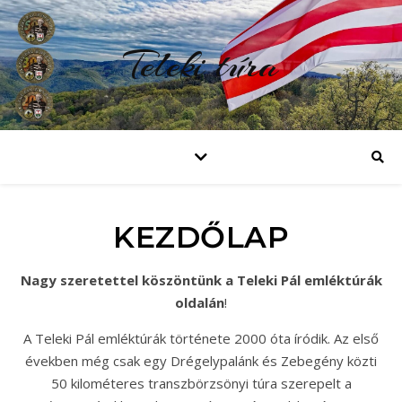
Teleki túra
KEZDŐLAP
Nagy szeretettel köszöntünk a Teleki Pál emléktúrák
oldalán
!
A Teleki Pál emléktúrák története 2000 óta íródik. Az első
években még csak egy Drégelypalánk és Zebegény közti
50 kilométeres transzbörzsönyi túra szerepelt a