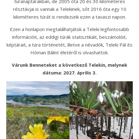
túranaptárakban, de 2005 óta 20 és 30 kilométeres
résztávjai is vannak a Telekinek, sőt 2016 óta egy 10
kilométeres túrát is rendezünk ezen a tavaszi napon.
Ezen a honlapon megtalálhatjátok a Teleki legfontosabb
információit, az eddigi túrák statisztikáit, beszámolóit,
képtárait, a túra történetét, illetve a névadók, Teleki Pál és
Hóman Bálint életéről is olvashattok.
Várunk Benneteket a következő Telekin, melynek
dátuma: 2027. április 3.