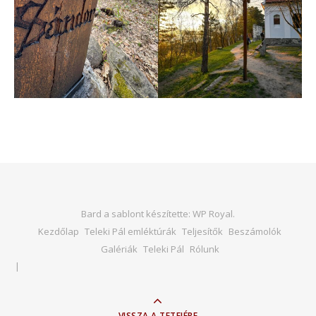
Bard a sablont készítette:
WP Royal
.
Kezdőlap
Teleki Pál emléktúrák
Teljesítők
Beszámolók
Galériák
Teleki Pál
Rólunk
VISSZA A TETEJÉRE