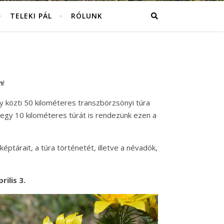
TELEKI PÁL
RÓLUNK
n
!
y közti 50 kilométeres transzbörzsönyi túra
 egy 10 kilométeres túrát is rendezünk ezen a
képtárait, a túra történetét, illetve a névadók,
ilis 3.