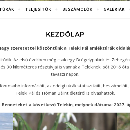
KTÚRÁK
TELJESÍTŐK
BESZÁMOLÓK
GALÉRIÁK
KEZDŐLAP
agy szeretettel köszöntünk a Teleki Pál emléktúrák oldalá
 íródik. Az első években még csak egy Drégelypalánk és Zebegén
és 30 kilométeres résztávjai is vannak a Telekinek, sőt 2016 óta
tavaszi napon.
ntosabb információit, az eddigi túrák statisztikáit, beszámolóit, 
Teleki Pál és Hóman Bálint életéről is olvashattok.
 Benneteket a következő Telekin, melynek dátuma: 2027. ápr