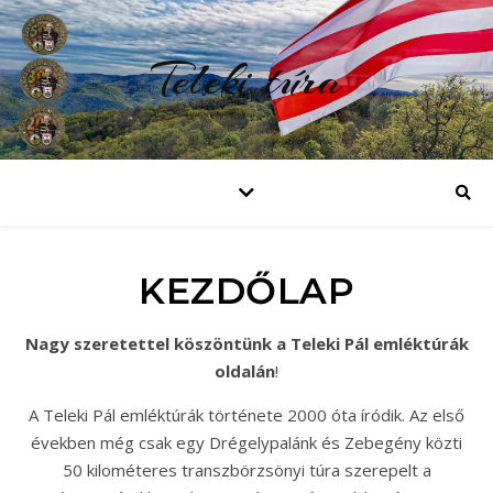
Teleki túra
KEZDŐLAP
Nagy szeretettel köszöntünk a Teleki Pál emléktúrák
oldalán
!
A Teleki Pál emléktúrák története 2000 óta íródik. Az első
években még csak egy Drégelypalánk és Zebegény közti
50 kilométeres transzbörzsönyi túra szerepelt a