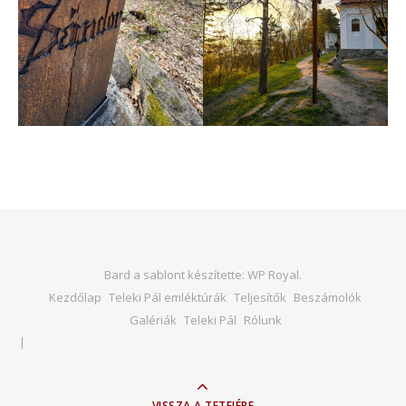
Bard a sablont készítette:
WP Royal
.
Kezdőlap
Teleki Pál emléktúrák
Teljesítők
Beszámolók
Galériák
Teleki Pál
Rólunk
VISSZA A TETEJÉRE