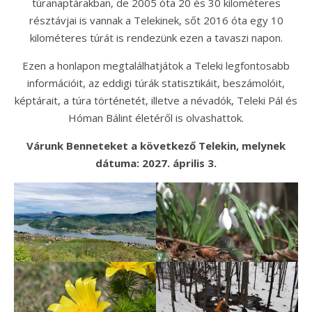
túranaptárakban, de 2005 óta 20 és 30 kilométeres
résztávjai is vannak a Telekinek, sőt 2016 óta egy 10
kilométeres túrát is rendezünk ezen a tavaszi napon.
Ezen a honlapon megtalálhatjátok a Teleki legfontosabb
információit, az eddigi túrák statisztikáit, beszámolóit,
képtárait, a túra történetét, illetve a névadók, Teleki Pál és
Hóman Bálint életéről is olvashattok.
Várunk Benneteket a következő Telekin, melynek
dátuma: 2027. április 3.