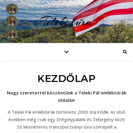
Teleki túra
KEZDŐLAP
Nagy szeretettel köszöntünk a Teleki Pál emléktúrák
oldalán
!
A Teleki Pál emléktúrák története 2000 óta íródik. Az első
években még csak egy Drégelypalánk és Zebegény közti
50 kilométeres transzbörzsönyi túra szerepelt a