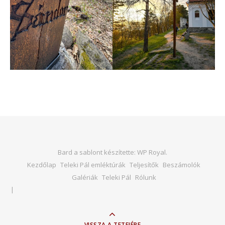
Bard a sablont készítette:
WP Royal
.
Kezdőlap
Teleki Pál emléktúrák
Teljesítők
Beszámolók
Galériák
Teleki Pál
Rólunk
VISSZA A TETEJÉRE