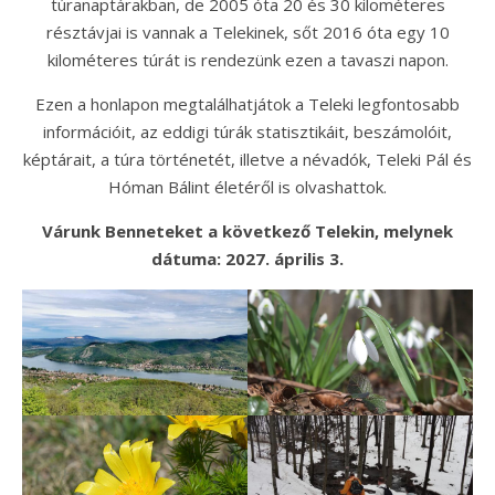
túranaptárakban, de 2005 óta 20 és 30 kilométeres
résztávjai is vannak a Telekinek, sőt 2016 óta egy 10
kilométeres túrát is rendezünk ezen a tavaszi napon.
Ezen a honlapon megtalálhatjátok a Teleki legfontosabb
információit, az eddigi túrák statisztikáit, beszámolóit,
képtárait, a túra történetét, illetve a névadók, Teleki Pál és
Hóman Bálint életéről is olvashattok.
Várunk Benneteket a következő Telekin, melynek
dátuma: 2027. április 3.