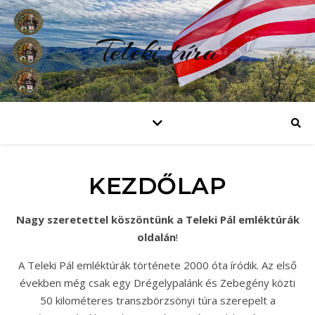
Teleki túra
KEZDŐLAP
Nagy szeretettel köszöntünk a Teleki Pál emléktúrák
oldalán
!
A Teleki Pál emléktúrák története 2000 óta íródik. Az első
években még csak egy Drégelypalánk és Zebegény közti
50 kilométeres transzbörzsönyi túra szerepelt a