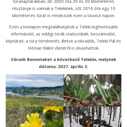
túranaptárakban, de 2005 óta 20 és 30 kilométeres
résztávjai is vannak a Telekinek, sőt 2016 óta egy 10
kilométeres túrát is rendezünk ezen a tavaszi napon.
Ezen a honlapon megtalálhatjátok a Teleki legfontosabb
információit, az eddigi túrák statisztikáit, beszámolóit,
képtárait, a túra történetét, illetve a névadók, Teleki Pál és
Hóman Bálint életéről is olvashattok.
Várunk Benneteket a következő Telekin, melynek
dátuma: 2027. április 3.