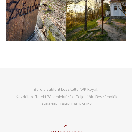
Bard a sablont készítette:
WP Royal
.
Kezdőlap
Teleki Pál emléktúrák
Teljesítők
Beszámolók
Galériák
Teleki Pál
Rólunk
VISSZA A TETEJÉRE