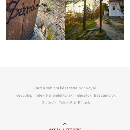
Bard a sablont készítette:
WP Royal
.
Kezdőlap
Teleki Pál emléktúrák
Teljesítők
Beszámolók
Galériák
Teleki Pál
Rólunk
VISSZA A TETEJÉRE