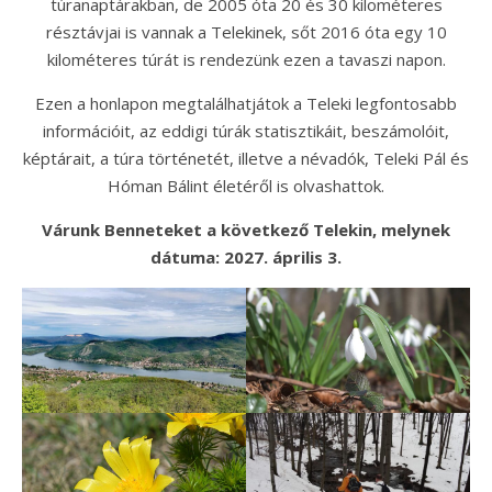
túranaptárakban, de 2005 óta 20 és 30 kilométeres
résztávjai is vannak a Telekinek, sőt 2016 óta egy 10
kilométeres túrát is rendezünk ezen a tavaszi napon.
Ezen a honlapon megtalálhatjátok a Teleki legfontosabb
információit, az eddigi túrák statisztikáit, beszámolóit,
képtárait, a túra történetét, illetve a névadók, Teleki Pál és
Hóman Bálint életéről is olvashattok.
Várunk Benneteket a következő Telekin, melynek
dátuma: 2027. április 3.