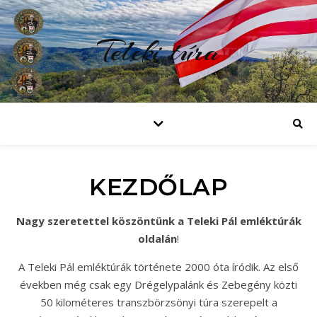
Teleki túra
KEZDŐLAP
Nagy szeretettel köszöntünk a Teleki Pál emléktúrák
oldalán
!
A Teleki Pál emléktúrák története 2000 óta íródik. Az első
években még csak egy Drégelypalánk és Zebegény közti
50 kilométeres transzbörzsönyi túra szerepelt a