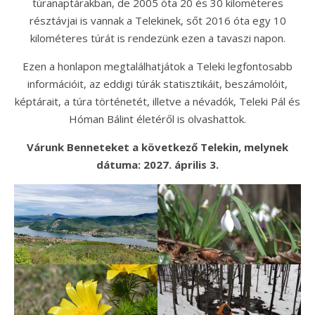
túranaptárakban, de 2005 óta 20 és 30 kilométeres
résztávjai is vannak a Telekinek, sőt 2016 óta egy 10
kilométeres túrát is rendezünk ezen a tavaszi napon.
Ezen a honlapon megtalálhatjátok a Teleki legfontosabb
információit, az eddigi túrák statisztikáit, beszámolóit,
képtárait, a túra történetét, illetve a névadók, Teleki Pál és
Hóman Bálint életéről is olvashattok.
Várunk Benneteket a következő Telekin, melynek
dátuma: 2027. április 3.