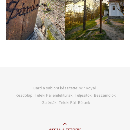
Bard a sablont készítette:
WP Royal
.
Kezdőlap
Teleki Pál emléktúrák
Teljesítők
Beszámolók
Galériák
Teleki Pál
Rólunk
VISSZA A TETEJÉRE