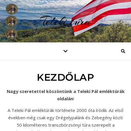
Teleki túra
KEZDŐLAP
Nagy szeretettel köszöntünk a Teleki Pál emléktúrák
oldalán
!
A Teleki Pál emléktúrák története 2000 óta íródik. Az első
években még csak egy Drégelypalánk és Zebegény közti
50 kilométeres transzbörzsönyi túra szerepelt a