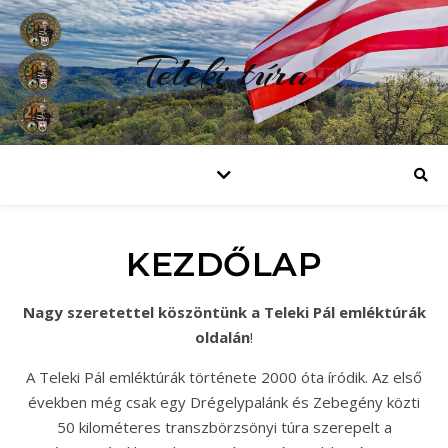
Teleki túra
KEZDŐLAP
Nagy szeretettel köszöntünk a Teleki Pál emléktúrák
oldalán
!
A Teleki Pál emléktúrák története 2000 óta íródik. Az első
években még csak egy Drégelypalánk és Zebegény közti
50 kilométeres transzbörzsönyi túra szerepelt a