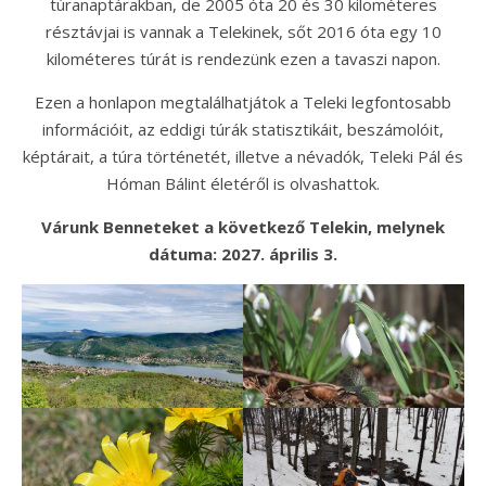
túranaptárakban, de 2005 óta 20 és 30 kilométeres
résztávjai is vannak a Telekinek, sőt 2016 óta egy 10
kilométeres túrát is rendezünk ezen a tavaszi napon.
Ezen a honlapon megtalálhatjátok a Teleki legfontosabb
információit, az eddigi túrák statisztikáit, beszámolóit,
képtárait, a túra történetét, illetve a névadók, Teleki Pál és
Hóman Bálint életéről is olvashattok.
Várunk Benneteket a következő Telekin, melynek
dátuma: 2027. április 3.