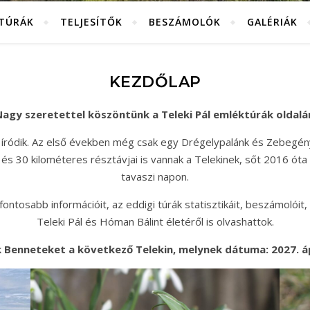
KTÚRÁK
TELJESÍTŐK
BESZÁMOLÓK
GALÉRIÁK
KEZDŐLAP
agy szeretettel köszöntünk a Teleki Pál emléktúrák oldalá
 íródik. Az első években még csak egy Drégelypalánk és Zebegén
és 30 kilométeres résztávjai is vannak a Telekinek, sőt 2016 óta
tavaszi napon.
ntosabb információit, az eddigi túrák statisztikáit, beszámolóit, 
Teleki Pál és Hóman Bálint életéről is olvashattok.
 Benneteket a következő Telekin, melynek dátuma: 2027. ápr