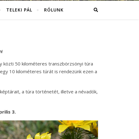
TELEKI PÁL
RÓLUNK
n
!
y közti 50 kilométeres transzbörzsönyi túra
 egy 10 kilométeres túrát is rendezünk ezen a
képtárait, a túra történetét, illetve a névadók,
ilis 3.