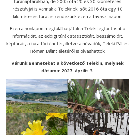
túranaptárakban, de 2005 óta 20 és 30 kilométeres
résztávjai is vannak a Telekinek, sőt 2016 óta egy 10
kilométeres túrát is rendezünk ezen a tavaszi napon.
Ezen a honlapon megtalálhatjátok a Teleki legfontosabb
információit, az eddigi túrák statisztikáit, beszámolóit,
képtárait, a túra történetét, illetve a névadók, Teleki Pál és
Hóman Bálint életéről is olvashattok.
Várunk Benneteket a következő Telekin, melynek
dátuma: 2027. április 3.