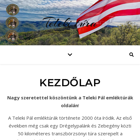
Teleki túra
KEZDŐLAP
Nagy szeretettel köszöntünk a Teleki Pál emléktúrák
oldalán
!
A Teleki Pál emléktúrák története 2000 óta íródik. Az első
években még csak egy Drégelypalánk és Zebegény közti
50 kilométeres transzbörzsönyi túra szerepelt a