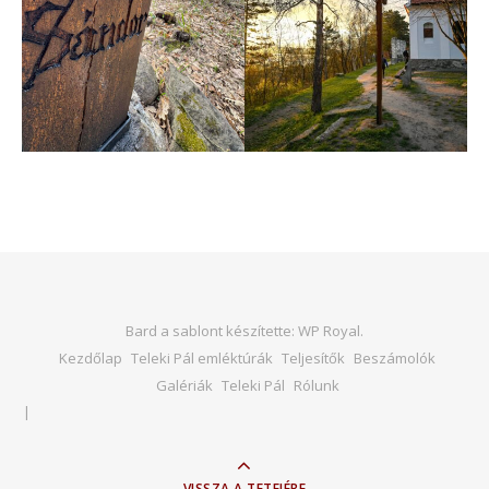
Bard a sablont készítette:
WP Royal
.
Kezdőlap
Teleki Pál emléktúrák
Teljesítők
Beszámolók
Galériák
Teleki Pál
Rólunk
VISSZA A TETEJÉRE