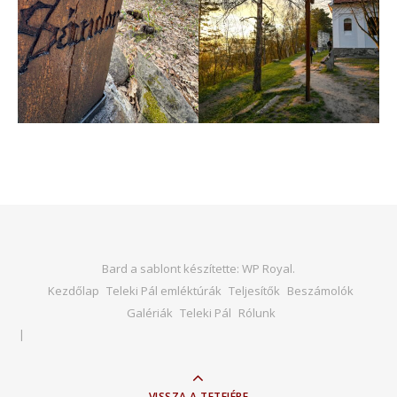
Bard a sablont készítette:
WP Royal
.
Kezdőlap
Teleki Pál emléktúrák
Teljesítők
Beszámolók
Galériák
Teleki Pál
Rólunk
VISSZA A TETEJÉRE