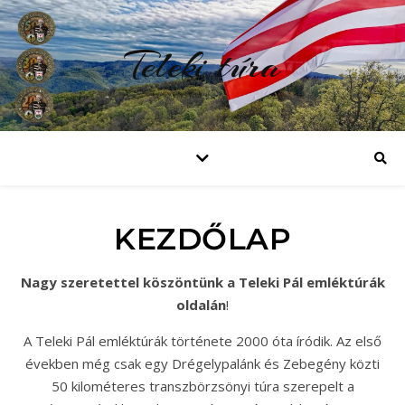
Teleki túra
KEZDŐLAP
Nagy szeretettel köszöntünk a Teleki Pál emléktúrák
oldalán
!
A Teleki Pál emléktúrák története 2000 óta íródik. Az első
években még csak egy Drégelypalánk és Zebegény közti
50 kilométeres transzbörzsönyi túra szerepelt a