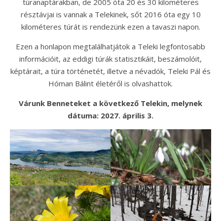
túranaptárakban, de 2005 óta 20 és 30 kilométeres
résztávjai is vannak a Telekinek, sőt 2016 óta egy 10
kilométeres túrát is rendezünk ezen a tavaszi napon.
Ezen a honlapon megtalálhatjátok a Teleki legfontosabb
információit, az eddigi túrák statisztikáit, beszámolóit,
képtárait, a túra történetét, illetve a névadók, Teleki Pál és
Hóman Bálint életéről is olvashattok.
Várunk Benneteket a következő Telekin, melynek
dátuma: 2027. április 3.