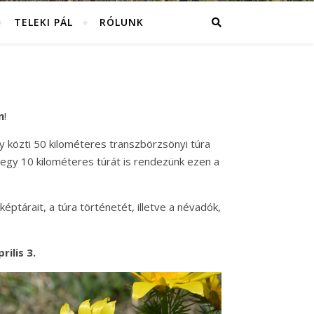
TELEKI PÁL
RÓLUNK
n
!
y közti 50 kilométeres transzbörzsönyi túra
 egy 10 kilométeres túrát is rendezünk ezen a
képtárait, a túra történetét, illetve a névadók,
ilis 3.