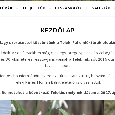
KTÚRÁK
TELJESÍTŐK
BESZÁMOLÓK
GALÉRIÁK
KEZDŐLAP
agy szeretettel köszöntünk a Teleki Pál emléktúrák oldalá
 íródik. Az első években még csak egy Drégelypalánk és Zebegén
és 30 kilométeres résztávjai is vannak a Telekinek, sőt 2016 óta
tavaszi napon.
ntosabb információit, az eddigi túrák statisztikáit, beszámolóit, 
Teleki Pál és Hóman Bálint életéről is olvashattok.
 Benneteket a következő Telekin, melynek dátuma: 2027. ápr