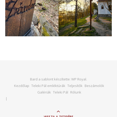
Bard a sablont készítette:
WP Royal
.
Kezdőlap
Teleki Pál emléktúrák
Teljesítők
Beszámolók
Galériák
Teleki Pál
Rólunk
VISSZA A TETEJÉRE