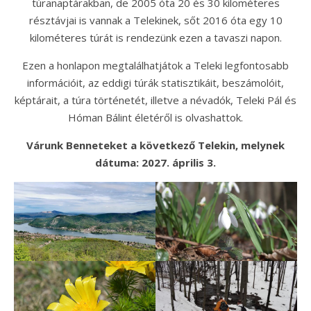
túranaptárakban, de 2005 óta 20 és 30 kilométeres
résztávjai is vannak a Telekinek, sőt 2016 óta egy 10
kilométeres túrát is rendezünk ezen a tavaszi napon.
Ezen a honlapon megtalálhatjátok a Teleki legfontosabb
információit, az eddigi túrák statisztikáit, beszámolóit,
képtárait, a túra történetét, illetve a névadók, Teleki Pál és
Hóman Bálint életéről is olvashattok.
Várunk Benneteket a következő Telekin, melynek
dátuma: 2027. április 3.