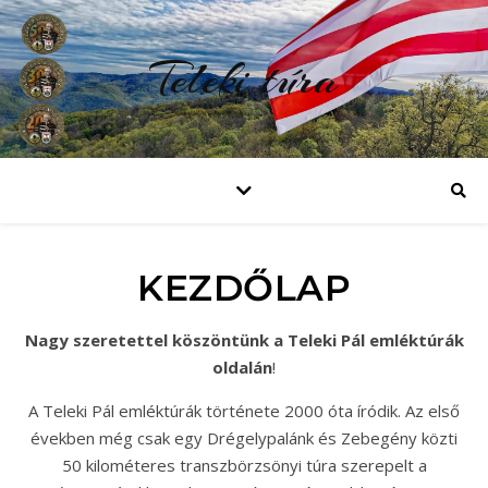
Teleki túra
KEZDŐLAP
Nagy szeretettel köszöntünk a Teleki Pál emléktúrák
oldalán
!
A Teleki Pál emléktúrák története 2000 óta íródik. Az első
években még csak egy Drégelypalánk és Zebegény közti
50 kilométeres transzbörzsönyi túra szerepelt a