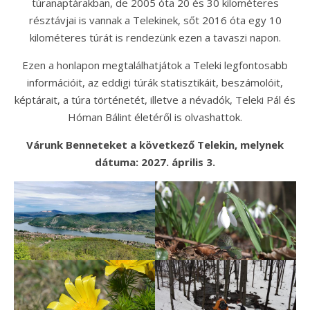
túranaptárakban, de 2005 óta 20 és 30 kilométeres
résztávjai is vannak a Telekinek, sőt 2016 óta egy 10
kilométeres túrát is rendezünk ezen a tavaszi napon.
Ezen a honlapon megtalálhatjátok a Teleki legfontosabb
információit, az eddigi túrák statisztikáit, beszámolóit,
képtárait, a túra történetét, illetve a névadók, Teleki Pál és
Hóman Bálint életéről is olvashattok.
Várunk Benneteket a következő Telekin, melynek
dátuma: 2027. április 3.