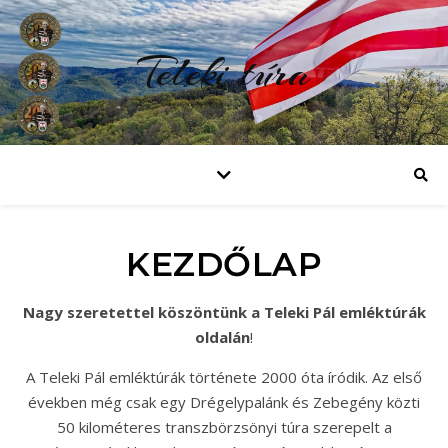
Teleki túra
KEZDŐLAP
Nagy szeretettel köszöntünk a Teleki Pál emléktúrák
oldalán
!
A Teleki Pál emléktúrák története 2000 óta íródik. Az első
években még csak egy Drégelypalánk és Zebegény közti
50 kilométeres transzbörzsönyi túra szerepelt a