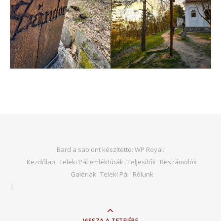
Bard a sablont készítette:
WP Royal
.
Kezdőlap
Teleki Pál emléktúrák
Teljesítők
Beszámolók
Galériák
Teleki Pál
Rólunk
VISSZA A TETEJÉRE