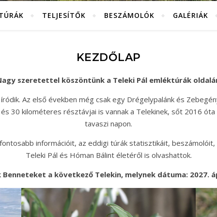
KTÚRÁK
TELJESÍTŐK
BESZÁMOLÓK
GALÉRIÁK
KEZDŐLAP
agy szeretettel köszöntünk a Teleki Pál emléktúrák oldalá
 íródik. Az első években még csak egy Drégelypalánk és Zebegén
és 30 kilométeres résztávjai is vannak a Telekinek, sőt 2016 óta
tavaszi napon.
ntosabb információit, az eddigi túrák statisztikáit, beszámolóit, 
Teleki Pál és Hóman Bálint életéről is olvashattok.
 Benneteket a következő Telekin, melynek dátuma: 2027. ápr