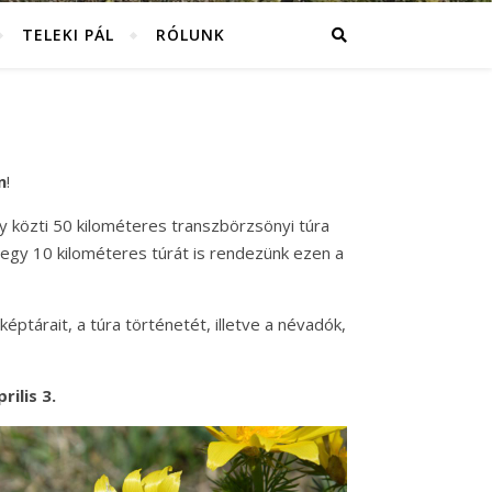
TELEKI PÁL
RÓLUNK
n
!
y közti 50 kilométeres transzbörzsönyi túra
 egy 10 kilométeres túrát is rendezünk ezen a
képtárait, a túra történetét, illetve a névadók,
ilis 3.