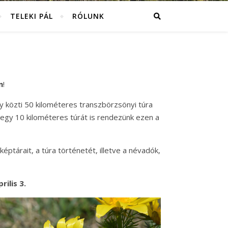
TELEKI PÁL
RÓLUNK
n
!
y közti 50 kilométeres transzbörzsönyi túra
 egy 10 kilométeres túrát is rendezünk ezen a
képtárait, a túra történetét, illetve a névadók,
ilis 3.