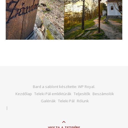
Bard a sablont készítette:
WP Royal
.
Kezdőlap
Teleki Pál emléktúrák
Teljesítők
Beszámolók
Galériák
Teleki Pál
Rólunk
VISSZA A TETEJÉRE