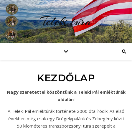
Teleki túra
KEZDŐLAP
Nagy szeretettel köszöntünk a Teleki Pál emléktúrák
oldalán
!
A Teleki Pál emléktúrák története 2000 óta íródik. Az első
években még csak egy Drégelypalánk és Zebegény közti
50 kilométeres transzbörzsönyi túra szerepelt a