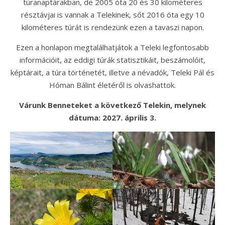
túranaptárakban, de 2005 óta 20 és 30 kilométeres
résztávjai is vannak a Telekinek, sőt 2016 óta egy 10
kilométeres túrát is rendezünk ezen a tavaszi napon.
Ezen a honlapon megtalálhatjátok a Teleki legfontosabb
információit, az eddigi túrák statisztikáit, beszámolóit,
képtárait, a túra történetét, illetve a névadók, Teleki Pál és
Hóman Bálint életéről is olvashattok.
Várunk Benneteket a következő Telekin, melynek
dátuma: 2027. április 3.