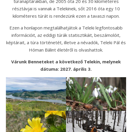
túranaptárakban, de 2005 óta 20 és 30 kilométeres
résztávjai is vannak a Telekinek, sőt 2016 óta egy 10
kilométeres túrát is rendezünk ezen a tavaszi napon.
Ezen a honlapon megtalálhatjátok a Teleki legfontosabb
információit, az eddigi túrák statisztikáit, beszámolóit,
képtárait, a túra történetét, illetve a névadók, Teleki Pál és
Hóman Bálint életéről is olvashattok.
Várunk Benneteket a következő Telekin, melynek
dátuma: 2027. április 3.