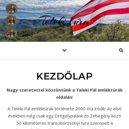
Teleki túra
KEZDŐLAP
Nagy szeretettel köszöntünk a Teleki Pál emléktúrák
oldalán
!
A Teleki Pál emléktúrák története 2000 óta íródik. Az első
években még csak egy Drégelypalánk és Zebegény közti
50 kilométeres transzbörzsönyi túra szerepelt a