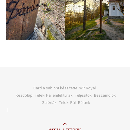
Bard a sablont készítette:
WP Royal
.
Kezdőlap
Teleki Pál emléktúrák
Teljesítők
Beszámolók
Galériák
Teleki Pál
Rólunk
VISSZA A TETEJÉRE