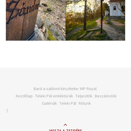
Bard a sablont készítette:
WP Royal
.
Kezdőlap
Teleki Pál emléktúrák
Teljesítők
Beszámolók
Galériák
Teleki Pál
Rólunk
VISSZA A TETEJÉRE