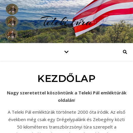
Teleki túra
KEZDŐLAP
Nagy szeretettel köszöntünk a Teleki Pál emléktúrák
oldalán
!
A Teleki Pál emléktúrák története 2000 óta íródik. Az első
években még csak egy Drégelypalánk és Zebegény közti
50 kilométeres transzbörzsönyi túra szerepelt a