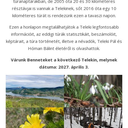
túranaptárakban, de 2005 óta 20 és 30 kilométeres
résztávjai is vannak a Telekinek, sőt 2016 óta egy 10
kilométeres túrát is rendezünk ezen a tavaszi napon.
Ezen a honlapon megtalálhatjátok a Teleki legfontosabb
információit, az eddigi túrák statisztikáit, beszámolóit,
képtárait, a túra történetét, illetve a névadók, Teleki Pál és
Hóman Bálint életéről is olvashattok.
Várunk Benneteket a következő Telekin, melynek
dátuma: 2027. április 3.