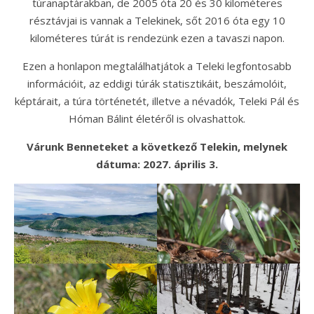
túranaptárakban, de 2005 óta 20 és 30 kilométeres
résztávjai is vannak a Telekinek, sőt 2016 óta egy 10
kilométeres túrát is rendezünk ezen a tavaszi napon.
Ezen a honlapon megtalálhatjátok a Teleki legfontosabb
információit, az eddigi túrák statisztikáit, beszámolóit,
képtárait, a túra történetét, illetve a névadók, Teleki Pál és
Hóman Bálint életéről is olvashattok.
Várunk Benneteket a következő Telekin, melynek
dátuma: 2027. április 3.