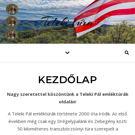
Teleki túra
KEZDŐLAP
Nagy szeretettel köszöntünk a Teleki Pál emléktúrák
oldalán
!
A Teleki Pál emléktúrák története 2000 óta íródik. Az első
években még csak egy Drégelypalánk és Zebegény közti
50 kilométeres transzbörzsönyi túra szerepelt a