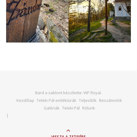
Bard a sablont készítette:
WP Royal
.
Kezdőlap
Teleki Pál emléktúrák
Teljesítők
Beszámolók
Galériák
Teleki Pál
Rólunk
VISSZA A TETEJÉRE