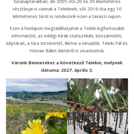
túranaptárakban, de 2005 óta 20 és 30 kilométeres
résztávjai is vannak a Telekinek, sőt 2016 óta egy 10
kilométeres túrát is rendezünk ezen a tavaszi napon.
Ezen a honlapon megtalálhatjátok a Teleki legfontosabb
információit, az eddigi túrák statisztikáit, beszámolóit,
képtárait, a túra történetét, illetve a névadók, Teleki Pál és
Hóman Bálint életéről is olvashattok.
Várunk Benneteket a következő Telekin, melynek
dátuma: 2027. április 3.