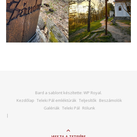
Bard a sablont készítette:
WP Royal
.
Kezdőlap
Teleki Pál emléktúrák
Teljesítők
Beszámolók
Galériák
Teleki Pál
Rólunk
VISSZA A TETEJÉRE