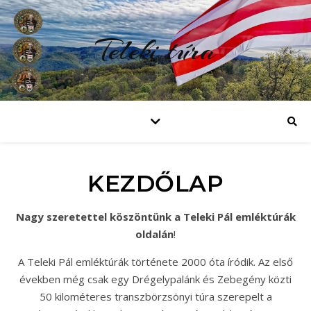
Teleki túra
KEZDŐLAP
Nagy szeretettel köszöntünk a Teleki Pál emléktúrák
oldalán
!
A Teleki Pál emléktúrák története 2000 óta íródik. Az első
években még csak egy Drégelypalánk és Zebegény közti
50 kilométeres transzbörzsönyi túra szerepelt a