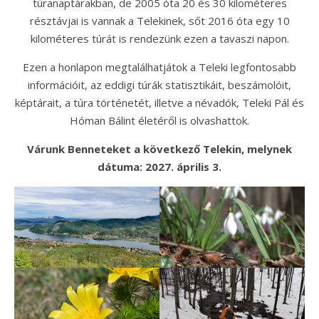
túranaptárakban, de 2005 óta 20 és 30 kilométeres
résztávjai is vannak a Telekinek, sőt 2016 óta egy 10
kilométeres túrát is rendezünk ezen a tavaszi napon.
Ezen a honlapon megtalálhatjátok a Teleki legfontosabb
információit, az eddigi túrák statisztikáit, beszámolóit,
képtárait, a túra történetét, illetve a névadók, Teleki Pál és
Hóman Bálint életéről is olvashattok.
Várunk Benneteket a következő Telekin, melynek
dátuma: 2027. április 3.