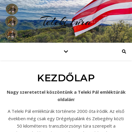
Teleki túra
KEZDŐLAP
Nagy szeretettel köszöntünk a Teleki Pál emléktúrák
oldalán
!
A Teleki Pál emléktúrák története 2000 óta íródik. Az első
években még csak egy Drégelypalánk és Zebegény közti
50 kilométeres transzbörzsönyi túra szerepelt a