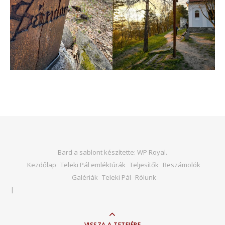
Bard a sablont készítette:
WP Royal
.
Kezdőlap
Teleki Pál emléktúrák
Teljesítők
Beszámolók
Galériák
Teleki Pál
Rólunk
VISSZA A TETEJÉRE