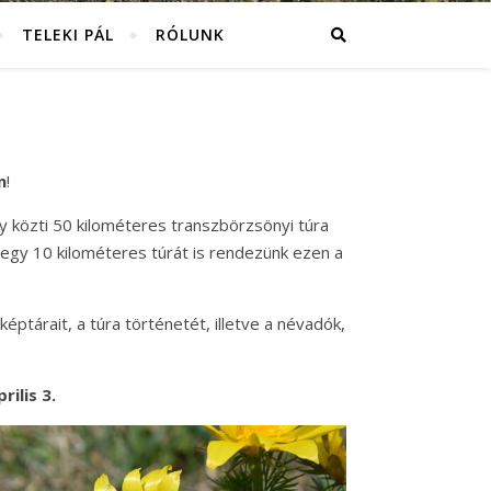
TELEKI PÁL
RÓLUNK
n
!
y közti 50 kilométeres transzbörzsönyi túra
 egy 10 kilométeres túrát is rendezünk ezen a
képtárait, a túra történetét, illetve a névadók,
ilis 3.