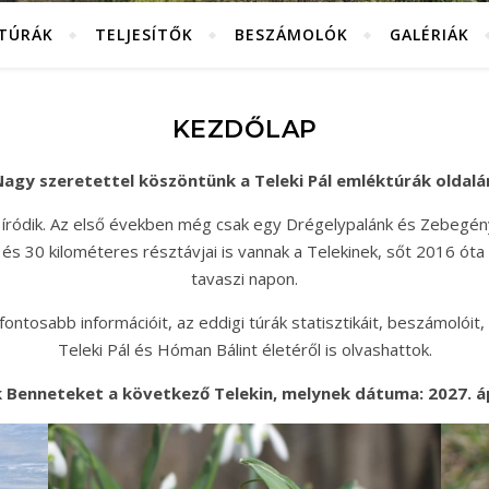
KTÚRÁK
TELJESÍTŐK
BESZÁMOLÓK
GALÉRIÁK
KEZDŐLAP
agy szeretettel köszöntünk a Teleki Pál emléktúrák oldalá
 íródik. Az első években még csak egy Drégelypalánk és Zebegén
és 30 kilométeres résztávjai is vannak a Telekinek, sőt 2016 óta
tavaszi napon.
ntosabb információit, az eddigi túrák statisztikáit, beszámolóit, 
Teleki Pál és Hóman Bálint életéről is olvashattok.
 Benneteket a következő Telekin, melynek dátuma: 2027. ápr