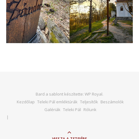
Bard a sablont készítette:
WP Royal
.
Kezdőlap
Teleki Pál emléktúrák
Teljesítők
Beszámolók
Galériák
Teleki Pál
Rólunk
VISSZA A TETEJÉRE