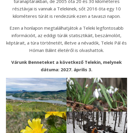
túranaptárakban, de 2005 óta 20 és 30 kilométeres
résztávjai is vannak a Telekinek, sőt 2016 óta egy 10
kilométeres túrát is rendezünk ezen a tavaszi napon.
Ezen a honlapon megtalálhatjátok a Teleki legfontosabb
információit, az eddigi túrák statisztikáit, beszámolóit,
képtárait, a túra történetét, illetve a névadók, Teleki Pál és
Hóman Bálint életéről is olvashattok.
Várunk Benneteket a következő Telekin, melynek
dátuma: 2027. április 3.