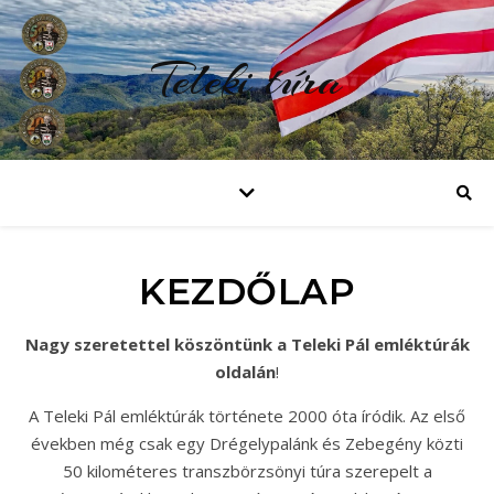
Teleki túra
KEZDŐLAP
Nagy szeretettel köszöntünk a Teleki Pál emléktúrák
oldalán
!
A Teleki Pál emléktúrák története 2000 óta íródik. Az első
években még csak egy Drégelypalánk és Zebegény közti
50 kilométeres transzbörzsönyi túra szerepelt a