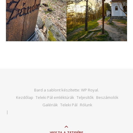
Bard a sablont készítette:
WP Royal
.
Kezdőlap
Teleki Pál emléktúrák
Teljesítők
Beszámolók
Galériák
Teleki Pál
Rólunk
VISSZA A TETEJÉRE