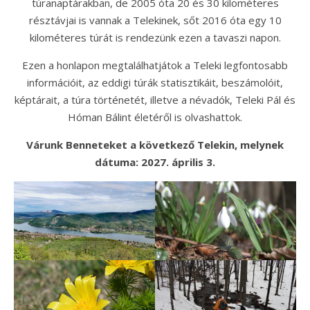
túranaptárakban, de 2005 óta 20 és 30 kilométeres
résztávjai is vannak a Telekinek, sőt 2016 óta egy 10
kilométeres túrát is rendezünk ezen a tavaszi napon.
Ezen a honlapon megtalálhatjátok a Teleki legfontosabb
információit, az eddigi túrák statisztikáit, beszámolóit,
képtárait, a túra történetét, illetve a névadók, Teleki Pál és
Hóman Bálint életéről is olvashattok.
Várunk Benneteket a következő Telekin, melynek
dátuma: 2027. április 3.