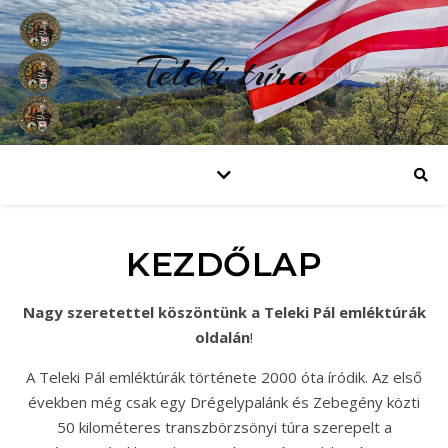
Teleki túra
KEZDŐLAP
Nagy szeretettel köszöntünk a Teleki Pál emléktúrák
oldalán
!
A Teleki Pál emléktúrák története 2000 óta íródik. Az első
években még csak egy Drégelypalánk és Zebegény közti
50 kilométeres transzbörzsönyi túra szerepelt a