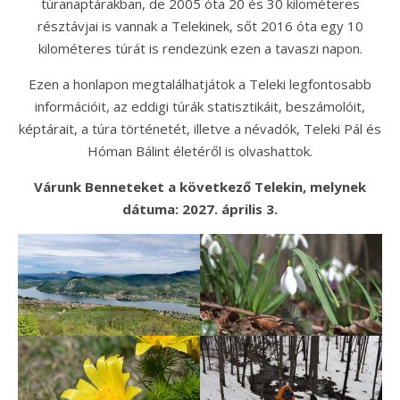
túranaptárakban, de 2005 óta 20 és 30 kilométeres
résztávjai is vannak a Telekinek, sőt 2016 óta egy 10
kilométeres túrát is rendezünk ezen a tavaszi napon.
Ezen a honlapon megtalálhatjátok a Teleki legfontosabb
információit, az eddigi túrák statisztikáit, beszámolóit,
képtárait, a túra történetét, illetve a névadók, Teleki Pál és
Hóman Bálint életéről is olvashattok.
Várunk Benneteket a következő Telekin, melynek
dátuma: 2027. április 3.