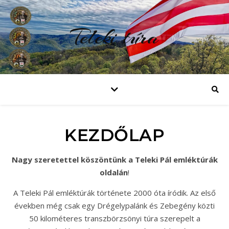
Teleki túra
KEZDŐLAP
Nagy szeretettel köszöntünk a Teleki Pál emléktúrák
oldalán
!
A Teleki Pál emléktúrák története 2000 óta íródik. Az első
években még csak egy Drégelypalánk és Zebegény közti
50 kilométeres transzbörzsönyi túra szerepelt a