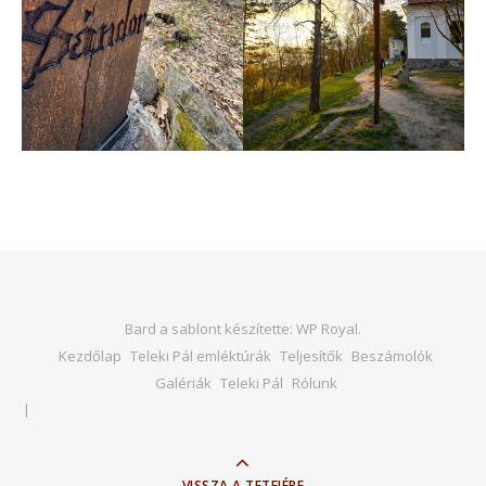
Bard a sablont készítette:
WP Royal
.
Kezdőlap
Teleki Pál emléktúrák
Teljesítők
Beszámolók
Galériák
Teleki Pál
Rólunk
VISSZA A TETEJÉRE