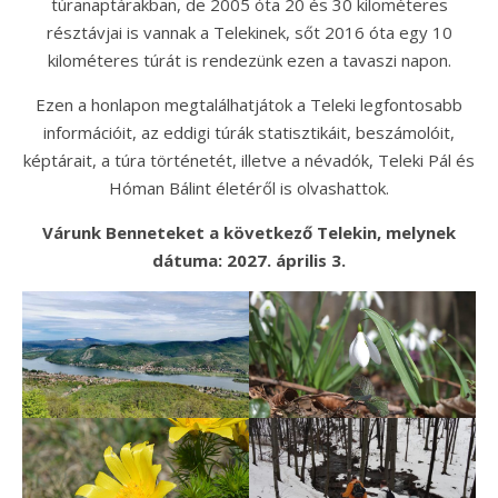
túranaptárakban, de 2005 óta 20 és 30 kilométeres
résztávjai is vannak a Telekinek, sőt 2016 óta egy 10
kilométeres túrát is rendezünk ezen a tavaszi napon.
Ezen a honlapon megtalálhatjátok a Teleki legfontosabb
információit, az eddigi túrák statisztikáit, beszámolóit,
képtárait, a túra történetét, illetve a névadók, Teleki Pál és
Hóman Bálint életéről is olvashattok.
Várunk Benneteket a következő Telekin, melynek
dátuma: 2027. április 3.