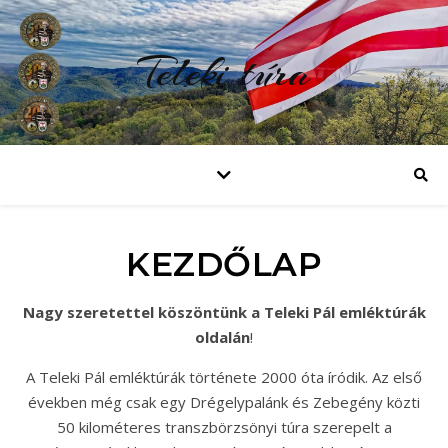
Teleki túra
KEZDŐLAP
Nagy szeretettel köszöntünk a Teleki Pál emléktúrák
oldalán
!
A Teleki Pál emléktúrák története 2000 óta íródik. Az első
években még csak egy Drégelypalánk és Zebegény közti
50 kilométeres transzbörzsönyi túra szerepelt a