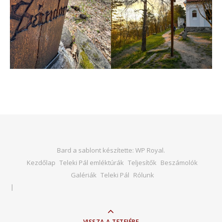
Bard a sablont készítette:
WP Royal
.
Kezdőlap
Teleki Pál emléktúrák
Teljesítők
Beszámolók
Galériák
Teleki Pál
Rólunk
VISSZA A TETEJÉRE