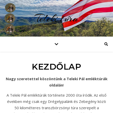
Teleki túra
KEZDŐLAP
Nagy szeretettel köszöntünk a Teleki Pál emléktúrák
oldalán
!
A Teleki Pál emléktúrák története 2000 óta íródik. Az első
években még csak egy Drégelypalánk és Zebegény közti
50 kilométeres transzbörzsönyi túra szerepelt a