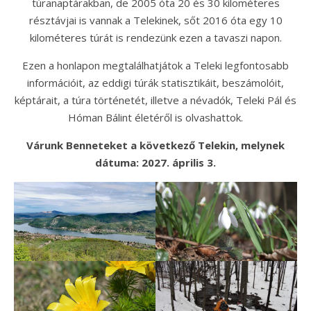
túranaptárakban, de 2005 óta 20 és 30 kilométeres
résztávjai is vannak a Telekinek, sőt 2016 óta egy 10
kilométeres túrát is rendezünk ezen a tavaszi napon.
Ezen a honlapon megtalálhatjátok a Teleki legfontosabb
információit, az eddigi túrák statisztikáit, beszámolóit,
képtárait, a túra történetét, illetve a névadók, Teleki Pál és
Hóman Bálint életéről is olvashattok.
Várunk Benneteket a következő Telekin, melynek
dátuma: 2027. április 3.