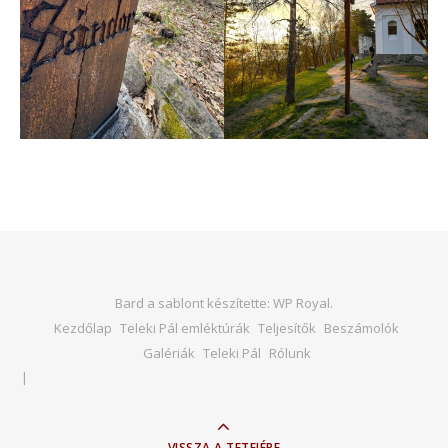
Bard a sablont készítette:
WP Royal
.
Kezdőlap
Teleki Pál emléktúrák
Teljesítők
Beszámolók
Galériák
Teleki Pál
Rólunk
VISSZA A TETEJÉRE