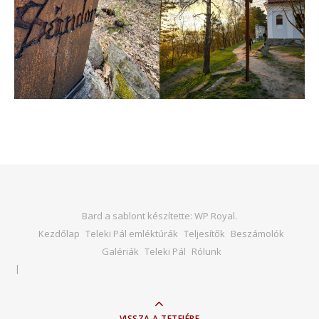
Bard a sablont készítette:
WP Royal
.
Kezdőlap
Teleki Pál emléktúrák
Teljesítők
Beszámolók
Galériák
Teleki Pál
Rólunk
VISSZA A TETEJÉRE