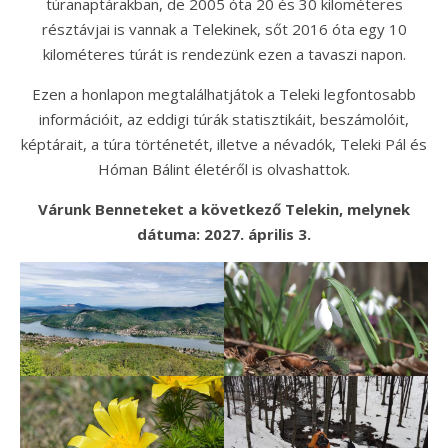
túranaptárakban, de 2005 óta 20 és 30 kilométeres
résztávjai is vannak a Telekinek, sőt 2016 óta egy 10
kilométeres túrát is rendezünk ezen a tavaszi napon.
Ezen a honlapon megtalálhatjátok a Teleki legfontosabb
információit, az eddigi túrák statisztikáit, beszámolóit,
képtárait, a túra történetét, illetve a névadók, Teleki Pál és
Hóman Bálint életéről is olvashattok.
Várunk Benneteket a következő Telekin, melynek
dátuma: 2027. április 3.