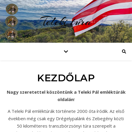
Teleki túra
KEZDŐLAP
Nagy szeretettel köszöntünk a Teleki Pál emléktúrák
oldalán
!
A Teleki Pál emléktúrák története 2000 óta íródik. Az első
években még csak egy Drégelypalánk és Zebegény közti
50 kilométeres transzbörzsönyi túra szerepelt a