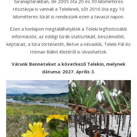
túranaptárakban, de 2005 óta 20 és 30 kilométeres
résztávjai is vannak a Telekinek, sőt 2016 óta egy 10
kilométeres túrát is rendezünk ezen a tavaszi napon.
Ezen a honlapon megtalálhatjátok a Teleki legfontosabb
információit, az eddigi túrák statisztikáit, beszámolóit,
képtárait, a túra történetét, illetve a névadók, Teleki Pál és
Hóman Bálint életéről is olvashattok.
Várunk Benneteket a következő Telekin, melynek
dátuma: 2027. április 3.