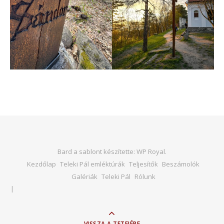
Bard a sablont készítette:
WP Royal
.
Kezdőlap
Teleki Pál emléktúrák
Teljesítők
Beszámolók
Galériák
Teleki Pál
Rólunk
VISSZA A TETEJÉRE