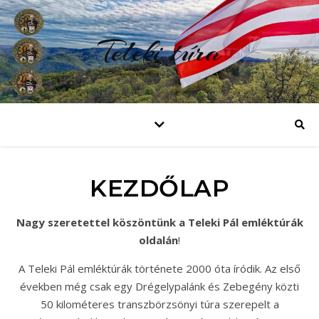
Teleki túra
KEZDŐLAP
Nagy szeretettel köszöntünk a Teleki Pál emléktúrák
oldalán
!
A Teleki Pál emléktúrák története 2000 óta íródik. Az első
években még csak egy Drégelypalánk és Zebegény közti
50 kilométeres transzbörzsönyi túra szerepelt a