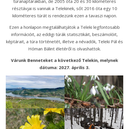
túranaptárakban, de 2005 óta 20 és 30 kilométeres
résztávjai is vannak a Telekinek, sőt 2016 óta egy 10
kilométeres túrát is rendezünk ezen a tavaszi napon.
Ezen a honlapon megtalálhatjátok a Teleki legfontosabb
információit, az eddigi túrák statisztikáit, beszámolóit,
képtárait, a túra történetét, illetve a névadók, Teleki Pál és
Hóman Bálint életéről is olvashattok.
Várunk Benneteket a következő Telekin, melynek
dátuma: 2027. április 3.