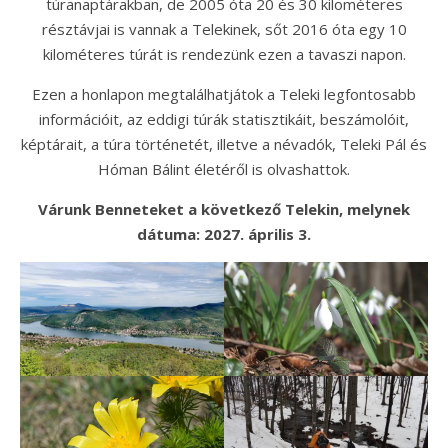
túranaptárakban, de 2005 óta 20 és 30 kilométeres
résztávjai is vannak a Telekinek, sőt 2016 óta egy 10
kilométeres túrát is rendezünk ezen a tavaszi napon.
Ezen a honlapon megtalálhatjátok a Teleki legfontosabb
információit, az eddigi túrák statisztikáit, beszámolóit,
képtárait, a túra történetét, illetve a névadók, Teleki Pál és
Hóman Bálint életéről is olvashattok.
Várunk Benneteket a következő Telekin, melynek
dátuma: 2027. április 3.