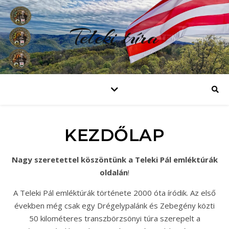
Teleki túra
KEZDŐLAP
Nagy szeretettel köszöntünk a Teleki Pál emléktúrák
oldalán
!
A Teleki Pál emléktúrák története 2000 óta íródik. Az első
években még csak egy Drégelypalánk és Zebegény közti
50 kilométeres transzbörzsönyi túra szerepelt a