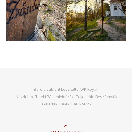
Bard a sablont készítette:
WP Royal
.
Kezdőlap
Teleki Pál emléktúrák
Teljesítők
Beszámolók
Galériák
Teleki Pál
Rólunk
VISSZA A TETEJÉRE