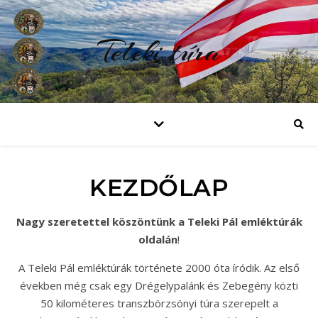
Teleki túra
KEZDŐLAP
Nagy szeretettel köszöntünk a Teleki Pál emléktúrák
oldalán
!
A Teleki Pál emléktúrák története 2000 óta íródik. Az első
években még csak egy Drégelypalánk és Zebegény közti
50 kilométeres transzbörzsönyi túra szerepelt a