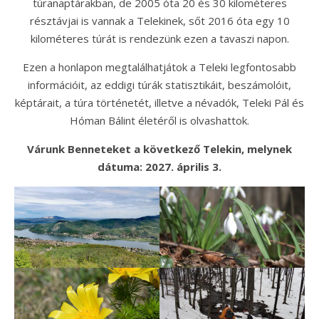
túranaptárakban, de 2005 óta 20 és 30 kilométeres
résztávjai is vannak a Telekinek, sőt 2016 óta egy 10
kilométeres túrát is rendezünk ezen a tavaszi napon.
Ezen a honlapon megtalálhatjátok a Teleki legfontosabb
információit, az eddigi túrák statisztikáit, beszámolóit,
képtárait, a túra történetét, illetve a névadók, Teleki Pál és
Hóman Bálint életéről is olvashattok.
Várunk Benneteket a következő Telekin, melynek
dátuma: 2027. április 3.