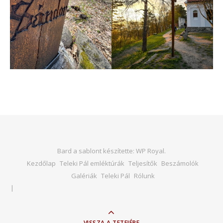
Bard a sablont készítette:
WP Royal
.
Kezdőlap
Teleki Pál emléktúrák
Teljesítők
Beszámolók
Galériák
Teleki Pál
Rólunk
VISSZA A TETEJÉRE