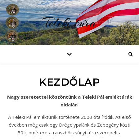
Teleki túra
KEZDŐLAP
Nagy szeretettel köszöntünk a Teleki Pál emléktúrák
oldalán
!
A Teleki Pál emléktúrák története 2000 óta íródik. Az első
években még csak egy Drégelypalánk és Zebegény közti
50 kilométeres transzbörzsönyi túra szerepelt a