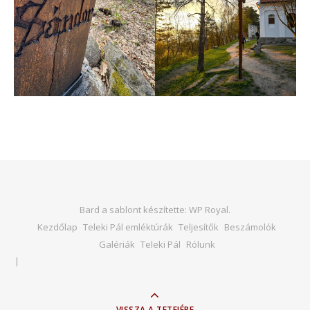
Bard a sablont készítette:
WP Royal
.
Kezdőlap
Teleki Pál emléktúrák
Teljesítők
Beszámolók
Galériák
Teleki Pál
Rólunk
VISSZA A TETEJÉRE