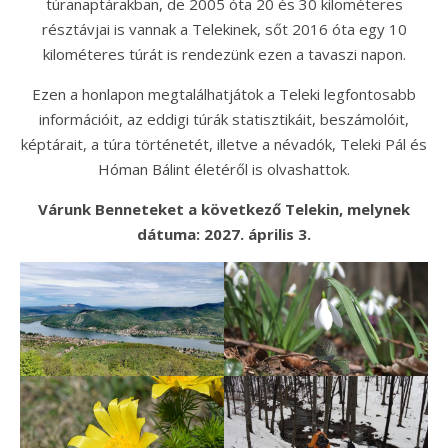
túranaptárakban, de 2005 óta 20 és 30 kilométeres
résztávjai is vannak a Telekinek, sőt 2016 óta egy 10
kilométeres túrát is rendezünk ezen a tavaszi napon.
Ezen a honlapon megtalálhatjátok a Teleki legfontosabb
információit, az eddigi túrák statisztikáit, beszámolóit,
képtárait, a túra történetét, illetve a névadók, Teleki Pál és
Hóman Bálint életéről is olvashattok.
Várunk Benneteket a következő Telekin, melynek
dátuma: 2027. április 3.