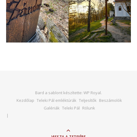
Bard a sablont készítette:
WP Royal
.
Kezdőlap
Teleki Pál emléktúrák
Teljesítők
Beszámolók
Galériák
Teleki Pál
Rólunk
VISSZA A TETEJÉRE