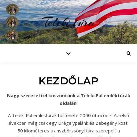
Teleki túra
KEZDŐLAP
Nagy szeretettel köszöntünk a Teleki Pál emléktúrák
oldalán
!
A Teleki Pál emléktúrák története 2000 óta íródik. Az első
években még csak egy Drégelypalánk és Zebegény közti
50 kilométeres transzbörzsönyi túra szerepelt a