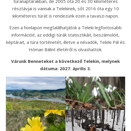
túranaptárakban, de 2005 óta 20 és 30 kilométeres
résztávjai is vannak a Telekinek, sőt 2016 óta egy 10
kilométeres túrát is rendezünk ezen a tavaszi napon.
Ezen a honlapon megtalálhatjátok a Teleki legfontosabb
információit, az eddigi túrák statisztikáit, beszámolóit,
képtárait, a túra történetét, illetve a névadók, Teleki Pál és
Hóman Bálint életéről is olvashattok.
Várunk Benneteket a következő Telekin, melynek
dátuma: 2027. április 3.