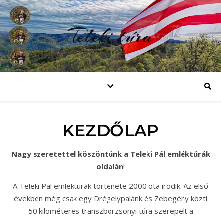
Teleki túra
KEZDŐLAP
Nagy szeretettel köszöntünk a Teleki Pál emléktúrák
oldalán
!
A Teleki Pál emléktúrák története 2000 óta íródik. Az első
években még csak egy Drégelypalánk és Zebegény közti
50 kilométeres transzbörzsönyi túra szerepelt a