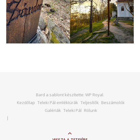
Bard a sablont készítette:
WP Royal
.
Kezdőlap
Teleki Pál emléktúrák
Teljesítők
Beszámolók
Galériák
Teleki Pál
Rólunk
VISSZA A TETEJÉRE