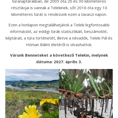
túranaptárakban, de 2005 óta 20 és 30 kilométeres
résztávjai is vannak a Telekinek, sőt 2016 óta egy 10
kilométeres túrát is rendezünk ezen a tavaszi napon.
Ezen a honlapon megtalálhatjátok a Teleki legfontosabb
információit, az eddigi túrák statisztikáit, beszámolóit,
képtárait, a túra történetét, illetve a névadók, Teleki Pál és
Hóman Bálint életéről is olvashattok.
Várunk Benneteket a következő Telekin, melynek
dátuma: 2027. április 3.