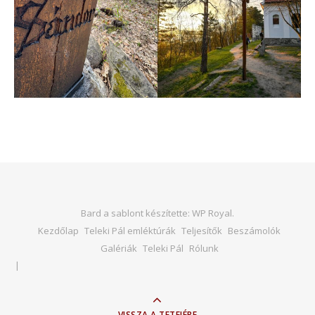
Bard a sablont készítette:
WP Royal
.
Kezdőlap
Teleki Pál emléktúrák
Teljesítők
Beszámolók
Galériák
Teleki Pál
Rólunk
VISSZA A TETEJÉRE