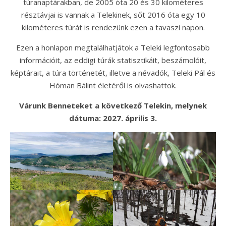
túranaptárakban, de 2005 óta 20 és 30 kilométeres
résztávjai is vannak a Telekinek, sőt 2016 óta egy 10
kilométeres túrát is rendezünk ezen a tavaszi napon.
Ezen a honlapon megtalálhatjátok a Teleki legfontosabb
információit, az eddigi túrák statisztikáit, beszámolóit,
képtárait, a túra történetét, illetve a névadók, Teleki Pál és
Hóman Bálint életéről is olvashattok.
Várunk Benneteket a következő Telekin, melynek
dátuma: 2027. április 3.