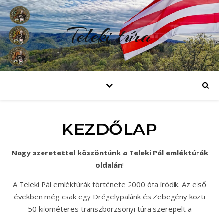
Teleki túra
KEZDŐLAP
Nagy szeretettel köszöntünk a Teleki Pál emléktúrák
oldalán
!
A Teleki Pál emléktúrák története 2000 óta íródik. Az első
években még csak egy Drégelypalánk és Zebegény közti
50 kilométeres transzbörzsönyi túra szerepelt a