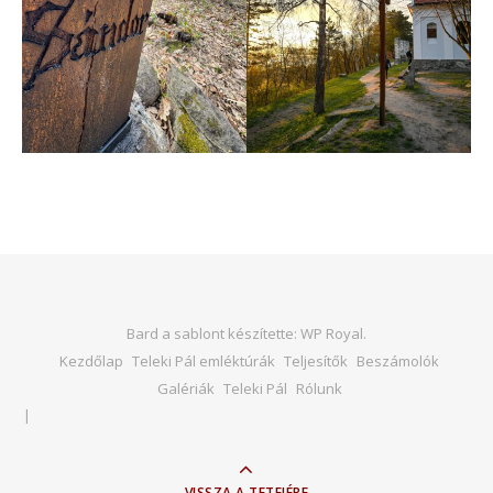
Bard a sablont készítette:
WP Royal
.
Kezdőlap
Teleki Pál emléktúrák
Teljesítők
Beszámolók
Galériák
Teleki Pál
Rólunk
VISSZA A TETEJÉRE