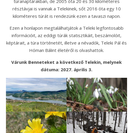
túranaptárakban, de 2005 óta 20 és 30 kilométeres
résztávjai is vannak a Telekinek, sőt 2016 óta egy 10
kilométeres túrát is rendezünk ezen a tavaszi napon.
Ezen a honlapon megtalálhatjátok a Teleki legfontosabb
információit, az eddigi túrák statisztikáit, beszámolóit,
képtárait, a túra történetét, illetve a névadók, Teleki Pál és
Hóman Bálint életéről is olvashattok.
Várunk Benneteket a következő Telekin, melynek
dátuma: 2027. április 3.