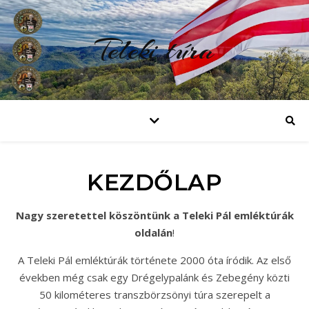
Teleki túra
KEZDŐLAP
Nagy szeretettel köszöntünk a Teleki Pál emléktúrák
oldalán
!
A Teleki Pál emléktúrák története 2000 óta íródik. Az első
években még csak egy Drégelypalánk és Zebegény közti
50 kilométeres transzbörzsönyi túra szerepelt a