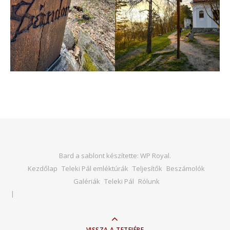
Bard a sablont készítette:
WP Royal
.
Kezdőlap
Teleki Pál emléktúrák
Teljesítők
Beszámolók
Galériák
Teleki Pál
Rólunk
VISSZA A TETEJÉRE