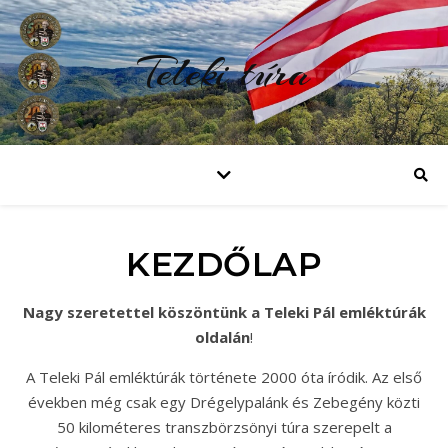
Teleki túra
KEZDŐLAP
Nagy szeretettel köszöntünk a Teleki Pál emléktúrák
oldalán
!
A Teleki Pál emléktúrák története 2000 óta íródik. Az első
években még csak egy Drégelypalánk és Zebegény közti
50 kilométeres transzbörzsönyi túra szerepelt a