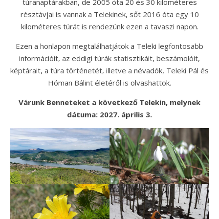
túranaptárakban, de 2005 óta 20 és 30 kilométeres
résztávjai is vannak a Telekinek, sőt 2016 óta egy 10
kilométeres túrát is rendezünk ezen a tavaszi napon.
Ezen a honlapon megtalálhatjátok a Teleki legfontosabb
információit, az eddigi túrák statisztikáit, beszámolóit,
képtárait, a túra történetét, illetve a névadók, Teleki Pál és
Hóman Bálint életéről is olvashattok.
Várunk Benneteket a következő Telekin, melynek
dátuma: 2027. április 3.