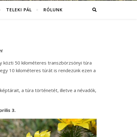
TELEKI PÁL
RÓLUNK
n
!
y közti 50 kilométeres transzbörzsönyi túra
 egy 10 kilométeres túrát is rendezünk ezen a
képtárait, a túra történetét, illetve a névadók,
ilis 3.