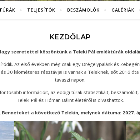
KTÚRÁK
TELJESÍTŐK
BESZÁMOLÓK
GALÉRIÁK
KEZDŐLAP
agy szeretettel köszöntünk a Teleki Pál emléktúrák oldalá
 íródik. Az első években még csak egy Drégelypalánk és Zebegén
és 30 kilométeres résztávjai is vannak a Telekinek, sőt 2016 óta
tavaszi napon.
ntosabb információit, az eddigi túrák statisztikáit, beszámolóit, 
Teleki Pál és Hóman Bálint életéről is olvashattok.
 Benneteket a következő Telekin, melynek dátuma: 2027. ápr