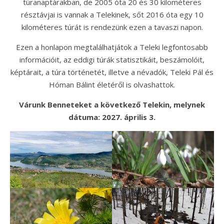
túranaptárakban, de 2005 óta 20 és 30 kilométeres
résztávjai is vannak a Telekinek, sőt 2016 óta egy 10
kilométeres túrát is rendezünk ezen a tavaszi napon.
Ezen a honlapon megtalálhatjátok a Teleki legfontosabb
információit, az eddigi túrák statisztikáit, beszámolóit,
képtárait, a túra történetét, illetve a névadók, Teleki Pál és
Hóman Bálint életéről is olvashattok.
Várunk Benneteket a következő Telekin, melynek
dátuma: 2027. április 3.