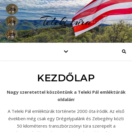
Teleki túra
KEZDŐLAP
Nagy szeretettel köszöntünk a Teleki Pál emléktúrák
oldalán
!
A Teleki Pál emléktúrák története 2000 óta íródik. Az első
években még csak egy Drégelypalánk és Zebegény közti
50 kilométeres transzbörzsönyi túra szerepelt a