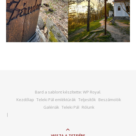
Bard a sablont készítette:
WP Royal
.
Kezdőlap
Teleki Pál emléktúrák
Teljesítők
Beszámolók
Galériák
Teleki Pál
Rólunk
VISSZA A TETEJÉRE