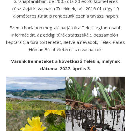
túranaptárakban, de 2005 óta 20 és 30 kilométeres
résztávjai is vannak a Telekinek, sőt 2016 óta egy 10
kilométeres túrát is rendezünk ezen a tavaszi napon.
Ezen a honlapon megtalálhatjátok a Teleki legfontosabb
információit, az eddigi túrák statisztikáit, beszámolóit,
képtárait, a túra történetét, illetve a névadók, Teleki Pál és
Hóman Bálint életéről is olvashattok.
Várunk Benneteket a következő Telekin, melynek
dátuma: 2027. április 3.