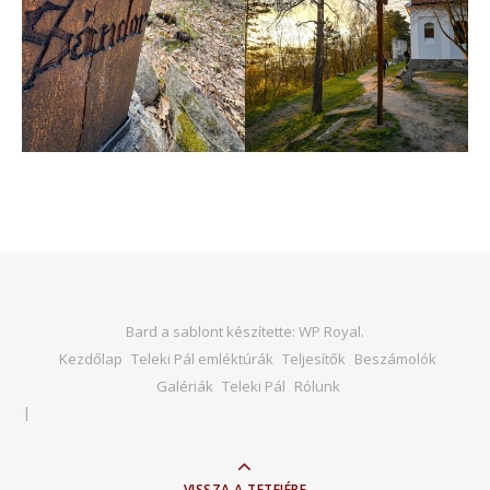
Bard a sablont készítette:
WP Royal
.
Kezdőlap
Teleki Pál emléktúrák
Teljesítők
Beszámolók
Galériák
Teleki Pál
Rólunk
VISSZA A TETEJÉRE