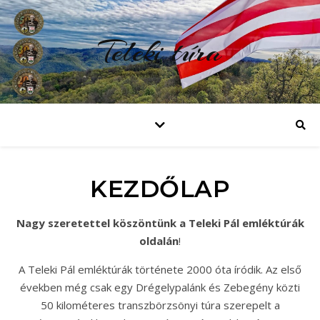
Teleki túra
KEZDŐLAP
Nagy szeretettel köszöntünk a Teleki Pál emléktúrák
oldalán
!
A Teleki Pál emléktúrák története 2000 óta íródik. Az első
években még csak egy Drégelypalánk és Zebegény közti
50 kilométeres transzbörzsönyi túra szerepelt a