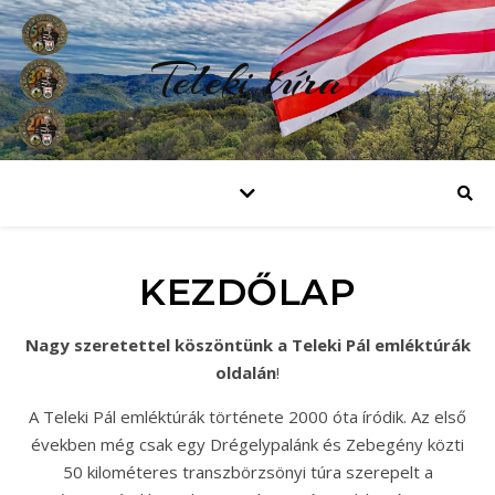
Teleki túra
KEZDŐLAP
Nagy szeretettel köszöntünk a Teleki Pál emléktúrák
oldalán
!
A Teleki Pál emléktúrák története 2000 óta íródik. Az első
években még csak egy Drégelypalánk és Zebegény közti
50 kilométeres transzbörzsönyi túra szerepelt a