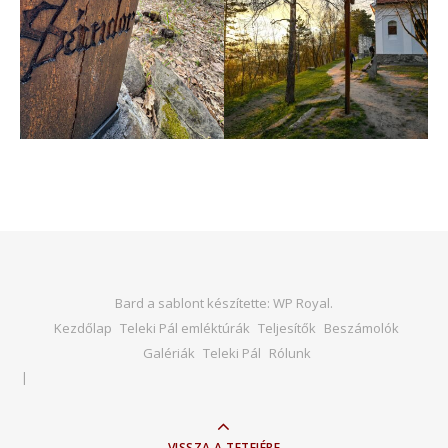
Bard a sablont készítette:
WP Royal
.
Kezdőlap
Teleki Pál emléktúrák
Teljesítők
Beszámolók
Galériák
Teleki Pál
Rólunk
VISSZA A TETEJÉRE