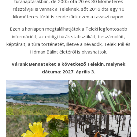
túranaptárakban, de 2005 óta 20 és 30 kilométeres
résztávjai is vannak a Telekinek, sőt 2016 óta egy 10
kilométeres túrát is rendezünk ezen a tavaszi napon.
Ezen a honlapon megtalálhatjátok a Teleki legfontosabb
információit, az eddigi túrák statisztikáit, beszámolóit,
képtárait, a túra történetét, illetve a névadók, Teleki Pál és
Hóman Bálint életéről is olvashattok.
Várunk Benneteket a következő Telekin, melynek
dátuma: 2027. április 3.